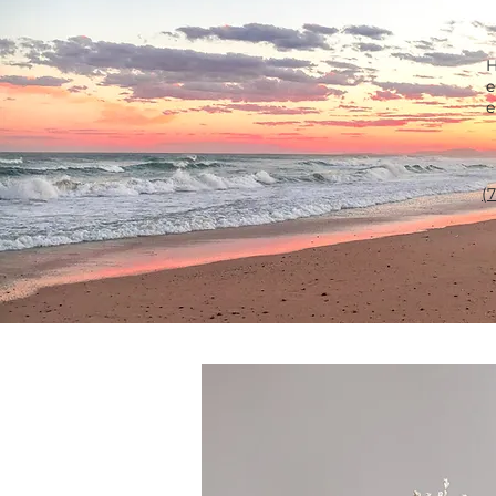
H
e
e
(