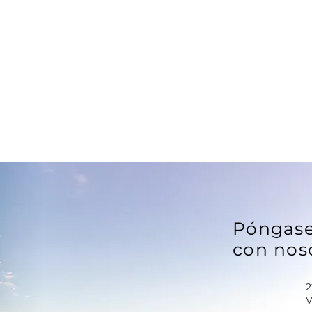
Póngase
con nos
2
V