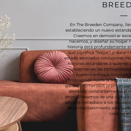
BREE
En The Breeden Company, ll
estableciendo un nuevo estándar 
Creemos en demostrar excel
hacemos, y diseñar su hogar n
historia está profundamente arr
que significa "hogar", y dur
estado asociados con
lugares in
mejores estándares a quienes v
invierten en las comunidades
nuestro enfoque innovador 
construcción hasta la administr
ganado numerosos premios par
elevando constantemente el ni
enorgullecemos de una cultura e
servicio inmediato a los residen
en el mantenimiento adecuado
cada relac