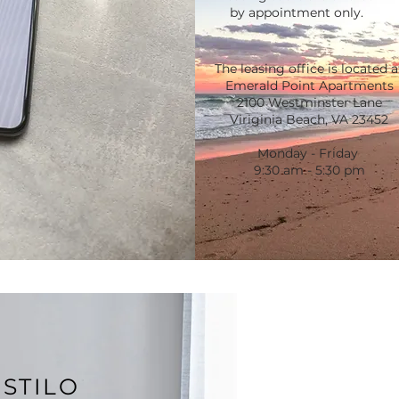
by appointment only.
The leasing office is located a
Emerald Point Apartments
2100 Westminster Lane
Viriginia Beach, VA 23452
Monday - Friday
9:30 am - 5:30 pm
ESTILO