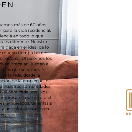
DEN
evamos más de 60 años
para la vida residencial.
encia en todo lo que
o es diferente. Nuestra
aigada en el ideal de lo
ante mucho tiempo hemos
spiradores
. Ofrecemos los
iven, trabajan, juegan e
 a las que servimos. Y
de la vida, desde la
ación de la propiedad, ha
a nuestras comunidades,
vel para cada uno. Nos
Vantage
mpresarial que valora el
Apartments está
tes, empleados, un énfasis
orgullosamente
diseñado,
 y un enfoque cortés en
desarrollado y
ión.
administrado por