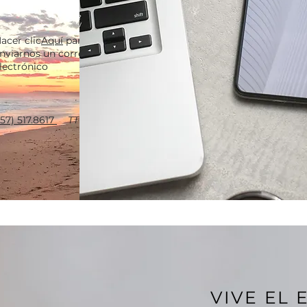
acer clic
Aquí
para
nviarnos un correo
lectrónico
757) 517.8617
TTY 711
VIVE EL 