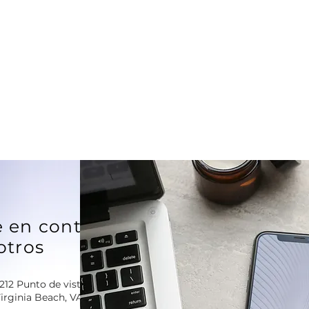
 en contacto
otros
212 Punto de vista
irginia Beach, VA 23455