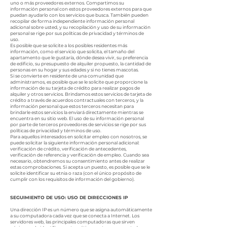
uno o más proveedores externos. Compartimos su
información personal con estos proveedores externos para que
puedan ayudarlo con los servicios que busca. También pueden
recopilar de forma independiente información personal
adicional sobre usted, y su recopilación y uso de su información
personal se rige por sus políticas de privacidad y términos de
uso.
Es posible que se solicite a los posibles residentes más
información, como el servicio que solicita, el tamaño del
apartamento que le gustaría, dónde desea vivir, su preferencia
de edificio, su presupuesto de alquiler propuesto, la cantidad de
personas en su hogar y sus edades y si no tienes mascotas.
Si se convierte en residente de una comunidad que
administramos, es posible que se le solicite que proporcione la
información de su tarjeta de crédito para realizar pagos de
alquiler y otros servicios. Brindamos estos servicios de tarjeta de
crédito a través de acuerdos contractuales con terceros, y la
información personal que estos terceros necesitan para
brindarle estos servicios la enviará directamente mientras se
encuentra en su sitio web. El uso de su información personal
por parte de terceros proveedores de servicios se rige por sus
políticas de privacidad y términos de uso.
Para aquellos interesados en solicitar empleo con nosotros, se
puede solicitar la siguiente información personal adicional:
verificación de crédito, verificación de antecedentes,
verificación de referencia y verificación de empleo. Cuando sea
necesario, obtendremos su consentimiento antes de realizar
estas comprobaciones. Si acepta un puesto, es posible que se le
solicite identificar su etnia o raza (con el único propósito de
cumplir con los requisitos de información del gobierno).
SEGUIMIENTO DE USO: USO DE DIRECCIONES IP
Una dirección IP es un número que se asigna automáticamente
a su computadora cada vez que se conecta a Internet. Los
servidores web, las principales computadoras que sirven