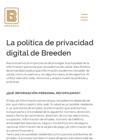
La política de privacidad
digital de Breeden
Reconocemos la importancia de proteger la privacidad de la
información personal que recopilamos de usted. Esta Política
de privacidad explica qué información podemos recopilar de
usted, cómo la usamos y, en algunos casos, la divulgamos. Al
utilizar este sitio web, reconoce y acepta nuestras políticas y
prácticas.
¿QUÉ INFORMACIÓN PERSONAL RECOPILAMOS?
El tipo de información personal que recopilamos depende de
por qué visita nuestro sitio web. Si usted es un posible residente
o un solicitante de empleo, la información que solicitamos
incluye parte o la totalidad de lo siguiente: nombre, dirección,
edad o fecha de nacimiento, dirección de correo electrónico,
ocupación, información de empleo, número de teléfono,
antecedentes educativos, Seguro Social /número de seguro
nacional, información de la tarjeta de pago y/o información de
la cuenta financiera.
Tanto para los posibles residentes como para los solicitantes de
empleo, el proceso también implica dirigirlos a los sitios web de