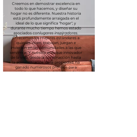
Creemos en demostrar excelencia en
todo lo que hacemos, y diseñar su
hogar no es diferente. Nuestra historia
está profundamente arraigada en el
ideal de lo que significa "hogar", y
durante mucho tiempo hemos estado
asociados con
lugares inspiradores
.
Ofrecemos los mejores estándares a
quienes viven, trabajan, juegan e
invierten en las comunidades a las que
servimos. Y nuestro enfoque innovador
de la vida, desde la construcción hasta
la administración de la propiedad, ha
ganado numerosos premios para
nuestras comunidades, elevando
constantemente el nivel para cada uno.
Nos enorgullecemos de una cultura
empresarial que valora el servicio
inmediato a los residentes, empleados,
un énfasis en el mantenimiento
adecuado y un enfoque cortés en cada
relación.