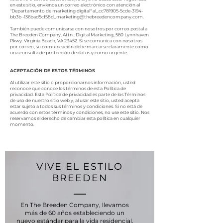
en este sitio, envíenos un correo electrónico con atención al
"Departamento de marketing digital" al_cc781905-5cde-3194-
bb3b -136bad5cf58d_
marketing@thebreedencompany.com
.
También puede comunicarse con nosotros por correo postal a
The Breeden Company, Attn.: Digital Marketing, 560 Lynnhaven
Pkwy. Virginia Beach, VA 23452. Si se comunica con nosotros
por correo, su comunicación debe marcarse claramente como
una consulta de protección de datos y como urgente.
ACEPTACIÓN DE ESTOS TÉRMINOS
Al utilizar este sitio o proporcionarnos información, usted
reconoce que conoce los términos de esta Política de
privacidad. Esta Política de privacidad es parte de los Términos
de uso de nuestro sitio web y, al usar este sitio, usted acepta
estar sujeto a todos sus términos y condiciones. Si no está de
acuerdo con estos términos y condiciones, no use este sitio. Nos
reservamos el derecho de cambiar esta política en cualquier
momento.
VIVE EL ESTILO
BREEDEN
En The Breeden Company, llevamos
más de 60 años estableciendo un
nuevo estándar para la vida residencial.