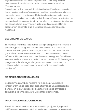
seguridad de su información personal, comuníquese con
nosotros utilizando los datos de contacto en la sección
"Contáctenos".
Cuando se recibe una solicitud de eliminación de un usuario,
haremos todos los esfuerzos razonables para eliminar dichos
datos de nuestros sistemas. Debido a la naturaleza de nuestro
servicio, es posible que parte de la información no se elimine por
completo debido a copias de seguridad o copias archivadas; sin
embargo, dicha información solo se utilizará con el fin de
ejecutar un contrato que el usuario haya celebrado con
nosotros.
SEGURIDAD DE DATOS
Tomamos medidas razonables para proteger su información
personal, pero ninguna transmisión de datos a través de
Internet es completamente segura. Asimismo, no se puede
garantizar que el almacenamiento o procesamiento de su
información personal sea completamente seguro. Considere
esto antes de enviarnos su información personal. Si tiene alguna
pregunta sobre la seguridad, comuníquese con nosotros
utilizando la información en la sección "Información de
contacto".
NOTIFICACIÓN DE CAMBIOS
Si decidimos cambiar nuestra Política de privacidad, le
informaremos de esos cambios a través de una descripción
general en la parte superior de esta Política de privacidad.
También podemos enviarle un correo electrónico.
INFORMACIÓN DEL CONTACTO
Si su información de contacto cambia (p. ej., código postal,
teléfono o correo electrónico), o si ya no desea estar registrado