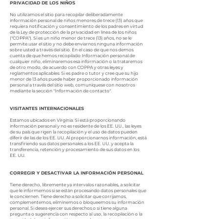
PRIVACIDAD DE LOS NIÑOS
No utilizamos el sitio para recopilar deliberadamente
información personal de niños menores de trece (13) años que
requiera notificación y consentimiento de los padres en virtud
de la Ley de protección de la privacidad en línea de los niños
("COPPA"). Si es un niño menor de trece (13) años, no se le
permite usar el sitio y no debe enviarnos ninguna información
sobre usted a través del sitio. En el caso de que nos demos
cuenta de que hemos recopilado Información personal de
cualquier niño, eliminaremos esa información o la trataremos
de otro modo, de acuerdo con COPPA y otras leyes y
reglamentos aplicables. Si es padre o tutor y cree que su hijo
menor de 13 años puede haber proporcionado información
personal a través del sitio web, comuníquese con nosotros
mediante la sección "Información de contacto".
VISITANTES INTERNACIONALES
Estamos ubicados en Virginia. Si está proporcionando
información personal y no es residente de los EE. UU., las leyes
de su país que rigen la recopilación y el uso de datos pueden
diferir de las de los EE. UU. Al proporcionarnos información, está
transfiriendo sus datos personales a los EE. UU. y acepta la
transferencia, retención y procesamiento de sus datos en los
EE. UU.
CORREGIR Y DESACTIVAR LA INFORMACIÓN PERSONAL
Tiene derecho, libremente ya intervalos razonables, a solicitar
que le informemos si se están procesando datos personales que
le conciernen. Tiene derecho a solicitar que corrijamos,
complementemos, eliminemos o bloqueemos su información
personal. Si desea ejercer sus derechos o si tiene alguna
pregunta o sugerencia con respecto al uso, la recopilación o la