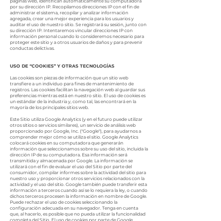
páginas web, identifican automáticamente su computadora
por su dirección IP. Recopilamos direcciones IP con el fin de
administrar el sistema, recopilar y analizar información
agregada, crear una mejor experiencia para los usuarios y
auditar el uso de nuestro sitio. Se registrará su sesión, junto con
su dirección IP. Intentaremos vincular direcciones IP con
información personal cuando lo consideremos necesario para
proteger este sitio y a otros usuarios de daños y para prevenir
conductas delictivas.
USO DE “COOKIES” Y OTRAS TECNOLOGÍAS
Las cookies son piezas de información que un sitio web
transfiere a un individuo para fines de mantenimiento de
registros. Las cookies facilitan la navegación web al guardar sus
preferencias mientras está en nuestro sitio. El uso de cookies es
un estándar de la industria y, como tal, las encontrará en la
mayoría de los principales sitios web.
Este Sitio utiliza Google Analytics (y en el futuro puede utilizar
otros sitios o servicios similares), un servicio de análisis web
proporcionado por Google, Inc. ("Google"), para ayudarnos a
comprender mejor cómo se utiliza el sitio. Google Analytics
colocará cookies en su computadora que generarán
información que seleccionamos sobre su uso del sitio, incluida la
dirección IP de su computadora. Esa información será
transmitida y almacenada por Google. La información se
utilizará con el fin de evaluar el uso del Sitio por parte del
consumidor, compilar informes sobre la actividad del sitio para
nuestro uso y proporcionar otros servicios relacionados con la
actividad y el uso del sitio. Google también puede transferir esta
información a terceros cuando así se lo requiera la ley, o cuando
dichos terceros procesen la información en nombre de Google.
Puede rechazar el uso de cookies seleccionando la
configuración adecuada en su navegador. Tenga en cuenta
que, al hacerlo, es posible que no pueda utilizar la funcionalidad
completa del Sitio. El uso de cookies por parte de Google