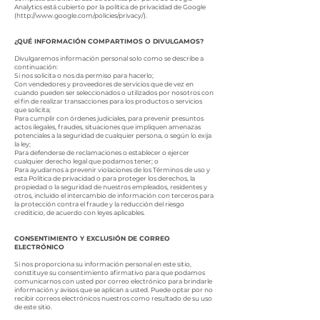
Analytics está cubierto por la política de privacidad de Google
(
http://www.google.com/policies/privacy/).
¿QUÉ INFORMACIÓN COMPARTIMOS O DIVULGAMOS?
Divulgaremos información personal solo como se describe a
continuación:
Si nos solicita o nos da permiso para hacerlo;
Con vendedores y proveedores de servicios que de vez en
cuando pueden ser seleccionados o utilizados por nosotros con
el fin de realizar transacciones para los productos o servicios
que solicita;
Para cumplir con órdenes judiciales, para prevenir presuntos
actos ilegales, fraudes, situaciones que impliquen amenazas
potenciales a la seguridad de cualquier persona, o según lo exija
la ley;
Para defenderse de reclamaciones o establecer o ejercer
cualquier derecho legal que podamos tener; o
Para ayudarnos a prevenir violaciones de los Términos de uso y
esta Política de privacidad o para proteger los derechos, la
propiedad o la seguridad de nuestros empleados, residentes y
otros, incluido el intercambio de información con terceros para
la protección contra el fraude y la reducción del riesgo
crediticio, de acuerdo con leyes aplicables.
CONSENTIMIENTO Y EXCLUSIÓN DE CORREO
ELECTRÓNICO
Si nos proporciona su información personal en este sitio,
constituye su consentimiento afirmativo para que podamos
comunicarnos con usted por correo electrónico para brindarle
información y avisos que se aplican a usted. Puede optar por no
recibir correos electrónicos nuestros como resultado de su uso
de este sitio.